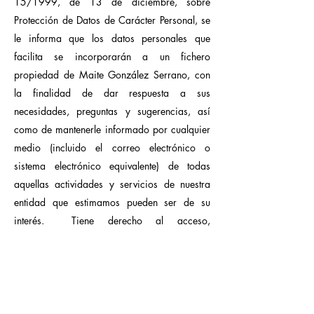
15/1999, de 13 de diciembre, sobre
Protección de Datos de Carácter Personal, se
le informa que los datos personales que
facilita se incorporarán a un fichero
propiedad de Maite González Serrano, con
la finalidad de dar respuesta a sus
necesidades, preguntas y sugerencias, así
como de mantenerle informado por cualquier
medio (incluido el correo electrónico o
sistema electrónico equivalente) de todas
aquellas actividades y servicios de nuestra
entidad que estimamos pueden ser de su
interés. Tiene derecho al acceso,
rectificación, cancelación y oposición en los
términos previstos en la Ley, que podrá
ejercitar por escrito dirigido a: Maite
González con DNI 78950970-C