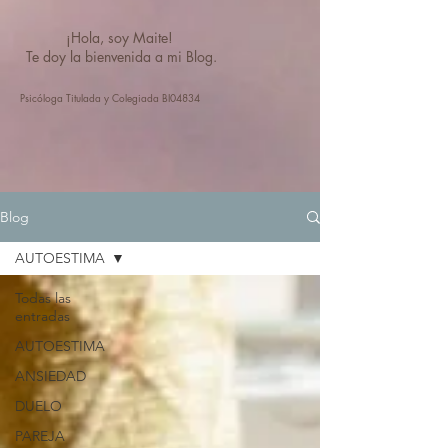
¡Hola, soy Maite!
Te doy la bienvenida a mi Blog.
Psicóloga Titulada y Colegiada BI04834
Blog
AUTOESTIMA
Todas las
entradas
AUTOESTIMA
ANSIEDAD
DUELO
PAREJA